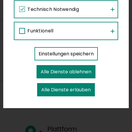
Technisch Notwendig
Funktionell
Kollektivverträge
Einstellungen speichern
Wichtige Downloads & Vorlagen zum
Thema "Rechtliches"
Alle Dienste ablehnen
Alle Dienste erlauben
Plattform