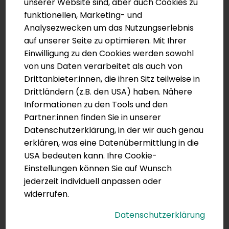
unserer Website sind, aber auch Cookies zu
Zu den folgende Themen finden Sie
funktionellen, Marketing- und
Analysezwecken um das Nutzungserlebnis
Detailinformationen im
auf unserer Seite zu optimieren. Mit Ihrer
Gründungshandbuch:
Einwilligung zu den Cookies werden sowohl
von uns Daten verarbeitet als auch von
Rechtsformen einer
Drittanbieter:innen, die ihren Sitz teilweise in
Primärversorgungseinheit
(Seite 74-85)
Drittländern (z.B. den USA) haben. Nähere
Verträge einer
Informationen zu den Tools und den
Primärversorgungseinheit
(Seite 86)
Partner:innen finden Sie in unserer
Datenschutzerklärung, in der wir auch genau
Mögliche Arbeitsverhältnisse
(Seite 87-90)
erklären, was eine Datenübermittlung in die
Datenschutz im Zusammenhang mit einer
USA bedeuten kann. Ihre Cookie-
Primärversorgungseinheit
(Seite 91-96)
Einstellungen können Sie auf Wunsch
Berufsrechtliche
jederzeit individuell anpassen oder
Zusatzinformationen
(Seite 96-104)
widerrufen.
Datenschutzerklärung