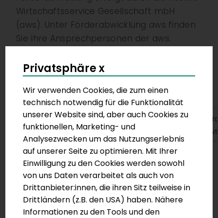
Wirtschaftsservice Gesellschaft mbH
(aws). Unter Förderabwicklung aws finden
Sie Ihre Ansprechpersonen der aws.
Für weitere Informationen klicken Sie auf
Privatsphäre x
den entsprechenden Link:
Wir verwenden Cookies, die zum einen
technisch notwendig für die Funktionalität
unserer Website sind, aber auch Cookies zu
Team - Plattform
Kontakte in
För
funktionellen, Marketing- und
Primärversorgung
den
aw
Analysezwecken um das Nutzungserlebnis
Bundesländern
auf unserer Seite zu optimieren. Mit Ihrer
Einwilligung zu den Cookies werden sowohl
von uns Daten verarbeitet als auch von
Drittanbieter:innen, die ihren Sitz teilweise in
Drittländern (z.B. den USA) haben. Nähere
Plattform
Informationen zu den Tools und den