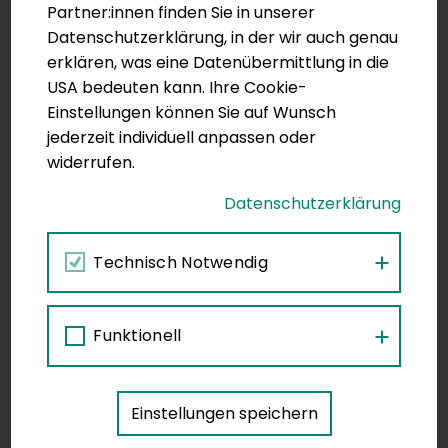
Partner:innen finden Sie in unserer
Datenschutzerklärung, in der wir auch genau
erklären, was eine Datenübermittlung in die
USA bedeuten kann. Ihre Cookie-
Einstellungen können Sie auf Wunsch
jederzeit individuell anpassen oder
widerrufen.
Kontakt
Datenschutzerklärung
Primärversorgung und
Versorgungskoordination
Technisch Notwendig
Adresse:
Stubenring 6, 1010 Wien
Telefon: +43 1 515 61 515
E-Mail:
primaerversorgung@goeg.at
Funktionell
Information
Einstellungen speichern
Impressum